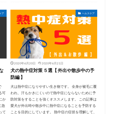
ケア
ヘルスケア
2020年6月20日
2020年6月21日
な
犬の熱中症対策 ５選【 外出や散歩中の予
防編 】
で
犬は熱中症になりやすい生き物です。 全身が被毛に覆
る可
われ、汗もかきにくいので熱中症にならないために予
にか
防対策をすることを強くオススメします。 この記事は
に急
愛犬が外出時や散歩中に熱中症になることを予防する
って
ことを目的にしています。 熱中症の症状を理解して、