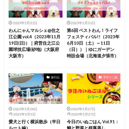
2023年5月31日
2023年5月31日
わんにゃんマルシェ@住之
第6回 ベストわん！ライフ
江公園 vol.4（2023年11月
フェスティバル!!（2023年
19日(日)）｜府営住之江公
6月10日（土）～11日
園球技広場(砂地)（大阪府
（日））｜ゆにガーデン
大阪市）
特設会場（北海道夕張市）
旅行記
手作りご飯
2023年5月28日
2023年5月27日
2023年5月5日
2023年5月27日
愛犬と行く横浜散歩（半日
今日のいぬごはん Vol.91：
ルート編）
鯛と野菜と桜豚蒸し