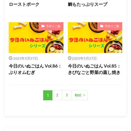
ローストポーク
鯛もたっぷりスープ
手作りご飯
手作りご飯
2023年5月27日
2023年5月27日
今日のいぬごはん Vol.86：
今日のいぬごはん Vol.85：
ぶりオムむぎ
きびなごと野菜の蒸し焼き
1
2
3
Next