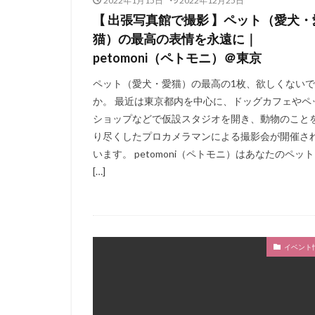
2022年1月15日
2022年12月25日
【 出張写真館で撮影 】ペット（愛犬・
猫）の最高の表情を永遠に｜
petomoni（ペトモニ）＠東京
ペット（愛犬・愛猫）の最高の1枚、欲しくない
か。 最近は東京都内を中心に、ドッグカフェやペ
ショップなどで仮設スタジオを開き、動物のこと
り尽くしたプロカメラマンによる撮影会が開催さ
います。 petomoni（ペトモニ）はあなたのペッ
[…]
イベント