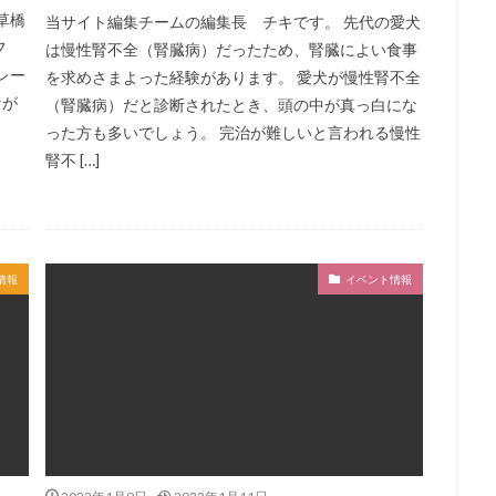
草橋
当サイト編集チームの編集長 チキです。 先代の愛犬
フ
は慢性腎不全（腎臓病）だったため、腎臓によい食事
レー
を求めさまよった経験があります。 愛犬が慢性腎不全
なが
（腎臓病）だと診断されたとき、頭の中が真っ白にな
った方も多いでしょう。 完治が難しいと言われる慢性
腎不 […]
情報
イベント情報