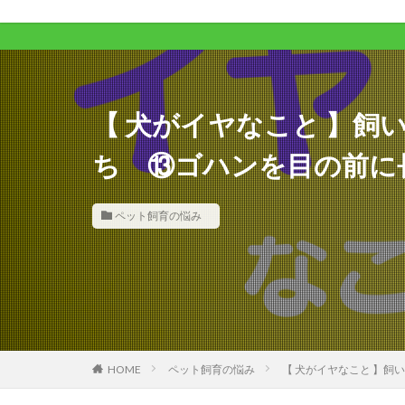
ワンコライフが
【 犬がイヤなこと 】飼
ち ⑬ゴハンを目の前に
ペット飼育の悩み
HOME
ペット飼育の悩み
【 犬がイヤなこと 】