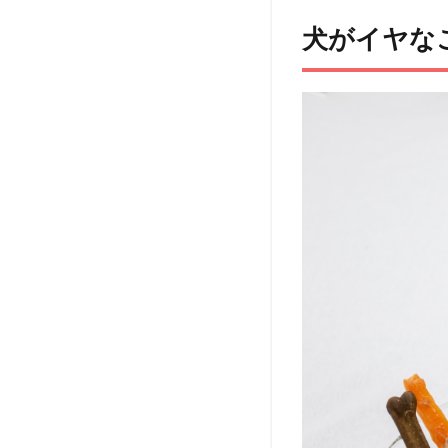
なこと
犬がイヤな
⑬：
ゴハン
を目の
前に長
時間マ
テさせ
る
1.1
フォ
ロー
アッ
プ対
策と
して