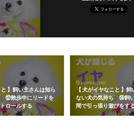
2025年4月19日
こと 】飼い主さんは知ら
【 犬がイヤなこと 】
 ⑫散歩中にリードを
ない犬の気持ち ⑭飼
トロールする
間で引っ張り遊びをす