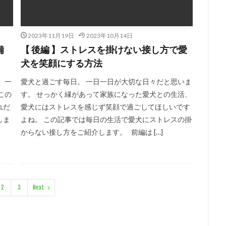
2023年11月19日
2023年10月14日
備
【 後編 】ストレスを掛けない接し方で愛
犬を笑顔にする方法
 一
愛犬と過ごす毎日。 一日一日が大切な日々だと思いま
この
す。 せっかく縁があって家族になった愛犬との生活、
れだ
愛犬にはストレスを感じず笑顔で過ごしてほしいです
しま
よね。 この記事では毎日の生活で愛犬にストレスの掛
からない接し方をご紹介します。 前編は […]
2
3
Next