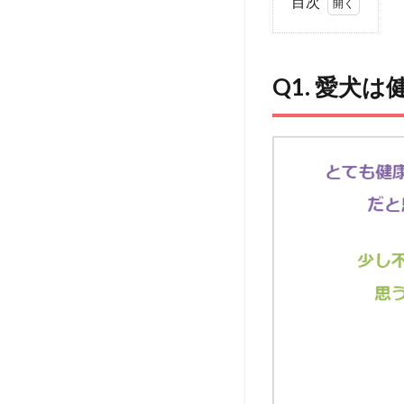
目次
1
Q1.
愛犬
Q1. 愛犬
は健
康だ
と思
いま
す
か？
2
Q2.
持病
はあ
りま
す
か？
3
Q3.
命に