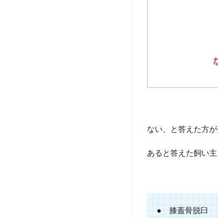
形
は？
7
Q7.
愛犬
の老
いを
感じ
た瞬
間
は？
ない、と答えた方が
8
Q8.
だめ
あると答えた飼い主
だと
分か
って
いな
がら
● 膝蓋骨脱臼
やめ