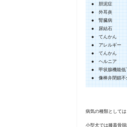
られ
● 胆泥症
ない
● 外耳炎
習慣
● 腎臓病
は？
● 尿結石
9
● てんかん
Q9.
コロ
● アレルギー
ナ禍
● てんかん
で愛
● ヘルニア
犬の
スト
● 甲状腺機能低
レス
● 像棒弁閉鎖不
はど
うな
りま
した
か？
病気の種類としては
10
【 ア
小型犬では膝蓋骨脱
ンケ