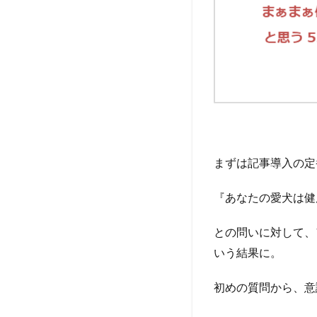
関わ
る病
気・
トラ
ブル
にな
った
こと
はあ
りま
す
まずは記事導入の定
か？
『あなたの愛犬は健
4
Q4.
セカ
との問いに対して、
ンド
いう結果に。
オピ
ニオ
初めの質問から、意
ンを
受け