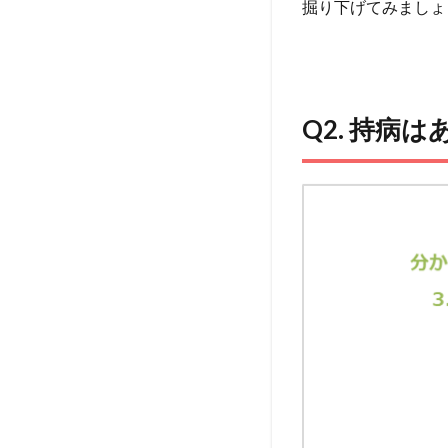
たこ
掘り下げてみましょ
とは
あり
ます
か？
5
Q2. 持病
Q5.
愛犬
はア
レル
ギー
を持
って
いま
す
か？
6
Q6.
愛犬
の体