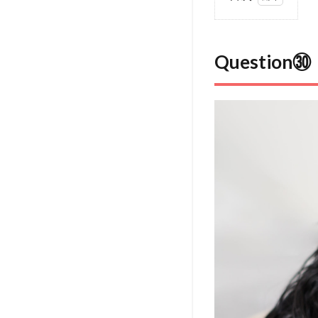
1
Question
㉚：しつ
Questi
けの仕方
は進化し
ているの
でしょう
か？
2
Answer：
時代と共
に進化し
ています
3
本
記
事
の
見