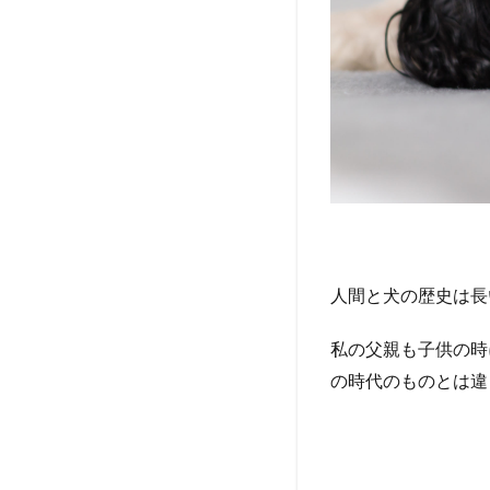
解
と
ま
と
め
サ
イ
ト
に
つ
い
て
人間と犬の歴史は長
私の父親も子供の時
の時代のものとは違