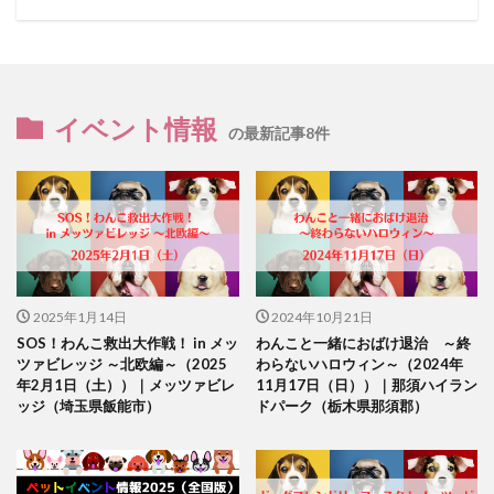
イベント情報
の最新記事8件
2025年1月14日
2024年10月21日
SOS！わんこ救出大作戦！ in メッ
わんこと一緒におばけ退治 ～終
ツァビレッジ ～北欧編～（2025
わらないハロウィン～（2024年
年2月1日（土））｜メッツァビレ
11月17日（日））｜那須ハイラン
ッジ（埼玉県飯能市）
ドパーク（栃木県那須郡）