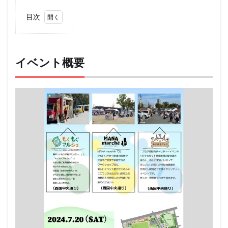
目次
1
イベ
ント
概要
イベント概要
2
アク
セス
3
ペッ
ト
（犬
＆
猫）
と行
ける
その
他の
イベ
ント
情報