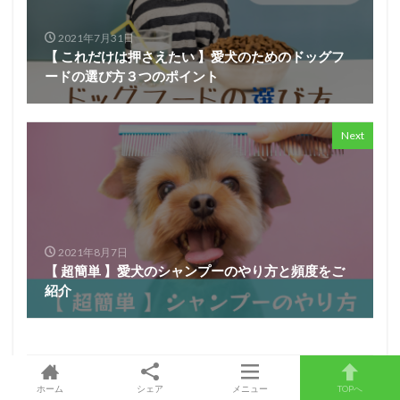
2021年7月31日
【 これだけは押さえたい 】愛犬のためのドッグフ
ードの選び方３つのポイント
Next
2021年8月7日
【 超簡単 】愛犬のシャンプーのやり方と頻度をご
紹介
ホーム
シェア
メニュー
TOPへ
この記事を書いた人