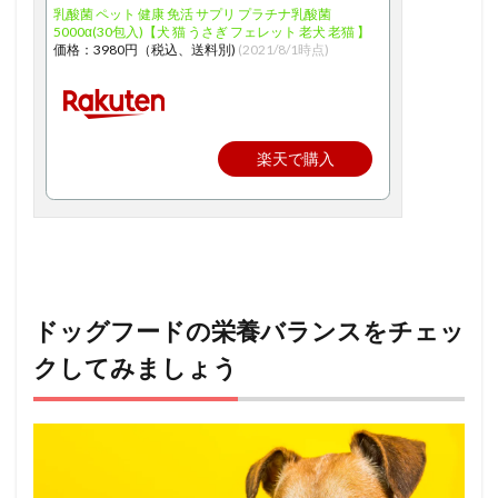
乳酸菌 ペット 健康 免活 サプリ プラチナ乳酸菌
5000α(30包入)【犬 猫 うさぎ フェレット 老犬 老猫 】
価格：3980円（税込、送料別)
(2021/8/1時点)
楽天で購入
ドッグフードの栄養バランスをチェッ
クしてみましょう