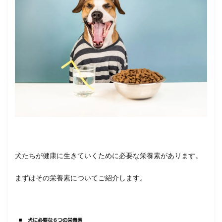
2
栄養
素の
観点
から
見る
ドッ
グフ
ード
の選
び方
2.1
持病
があ
る
犬たちが健康に生きていくために必要な栄養素があります。
2.2
シニ
まずはその栄養素についてご紹介します。
ア期
に差
し掛
か
り、