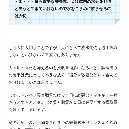
・水・・・最も重要な栄養素。犬は体内の水分を15％
になる
と失うと生きていけないので水をこまめに飲ませるの
食品
③：
は大切
乳酸
菌・オ
リゴ糖
4
ドッ
ちなみに大切なことですが、犬にとって炭水化物は必ず摂取
グフ
しないといけない栄養素ではありません。
ード
の栄
養バ
人間用の食材を与えるのも摂取量過多になるのと、調理済み
ラン
の食事は犬にとって不要な成分（塩分や砂糖など）を含んで
スを
チェ
おり好ましいとは言えません。
ック
して
しかしタンパク質と脂質だけで１日に必要なエネルギーを補
みま
おうとすると、タンパク質と脂質が１日に必要とする摂取量
しょ
う
を超えてしまいます。
5
そのため、炭水化物を含む３つの栄養素をバランスよく摂取
【
栄養