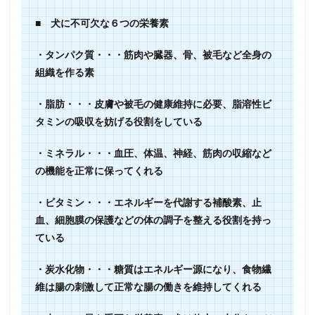
スα
の食
■ 犬に不可欠な６つの栄養素
材た
ち
・タンパク質・・・筋肉や臓器、骨、被毛など全身の
3.1
組織を作る素
犬の栄
養補助
になる
・脂肪・・・皮膚や被毛の健康維持に必要、脂溶性ビ
食品
タミンの吸収を妨げる役割をしている
①：
肉や魚
・ミネラル・・・血圧、体温、神経、筋肉の収縮など
3.2
の機能を正常に保ってくれる
犬の栄
養補助
になる
・ビタミン・・・エネルギーを代謝する補酸素、止
食品
血、細胞膜の保護などの体の調子を整える役割を持っ
②：
ている
オメガ
3オイ
ル
・炭水化物・・・糖質はエネルギー源になり、食物繊
3.3
維は腸の刺激して正常な腸の働きを維持してくれる
犬の栄
養補助