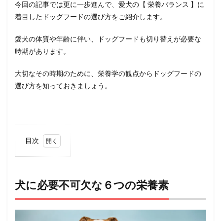
今回の記事では更に一歩進んで、愛犬の【 栄養バランス 】に
着目したドッグフードの選び方をご紹介します。
愛犬の体質や年齢に伴い、ドッグフードも切り替えが必要な
時期があります。
大切なその時期のために、栄養学の観点からドッグフードの
選び方を知っておきましょう。
目次
1
犬に
必要
不可
犬に必要不可欠な６つの栄養素
欠な
６つ
の栄
養素