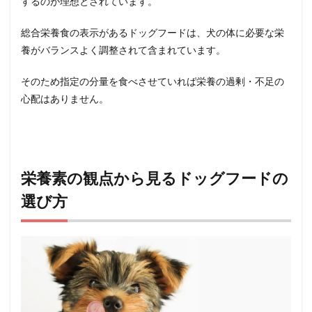
するのが理想とされています。
学で
見る
総合栄養食の表示があるドッグフードは、犬の体に必要な栄
】犬
にと
養がバランスよく調整されて含まれています。
って
必要
そのため指定の分量を食べさせていれば栄養の過剰・不足の
な栄
養素
心配はありません。
から
選ぶ
ドッ
グフ
ード
まと
栄養素の観点から見るドッグフードの
め
選び方