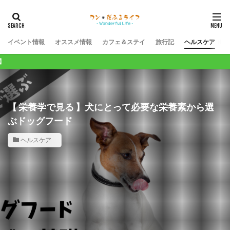
イベント情報
オススメ情報
カフェ＆ステイ
旅行記
ヘルスケア
ワンコライフが１
【 栄養学で見る 】犬にとって必要な栄養素から選
ぶドッグフード
ヘルスケア