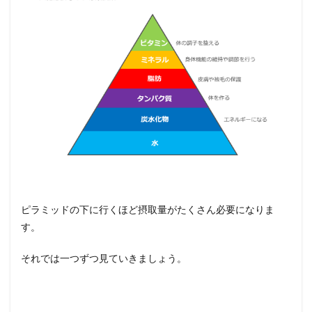
体質
が変
化し
てき
た
2.3
かか
りつ
けの
動物
病院
に相
談す
る
3
ピラミッドの下に行くほど摂取量がたくさん必要になりま
ドッ
グフ
す。
ード
の栄
それでは一つずつ見ていきましょう。
養補
助に
なる
プラ