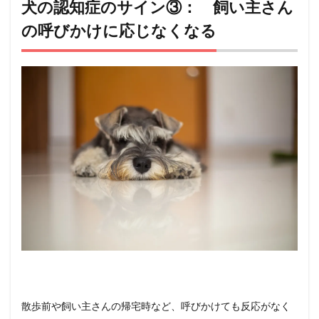
日々の
犬の認知症のサイン③： 飼い主さん
コミュ
の呼びかけに応じなくなる
ニケー
ション
を大切
にする
13
【 ひ
ょっ
とし
て認
知症
かも
】犬
の認
知症
10の
サイ
ンを
知ろ
う ま
とめ
散歩前や飼い主さんの帰宅時など、呼びかけても反応がなく