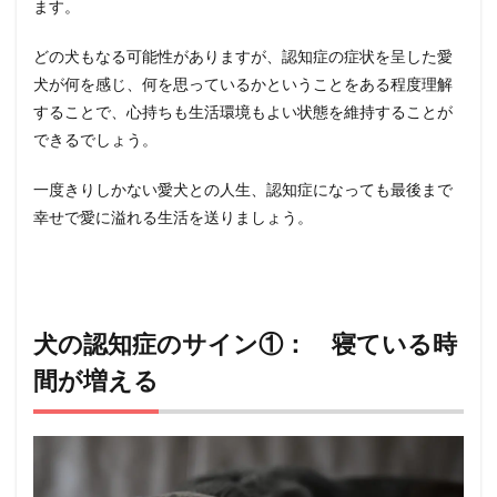
ます。
けに応
じなく
どの犬もなる可能性がありますが、認知症の症状を呈した愛
なる
犬が何を感じ、何を思っているかということをある程度理解
5
することで、心持ちも生活環境もよい状態を維持することが
犬の認
知症の
できるでしょう。
サイン
④：
一度きりしかない愛犬との人生、認知症になっても最後まで
指示や
しつけ
幸せで愛に溢れる生活を送りましょう。
に従わ
なくな
る
6
犬の認
犬の認知症のサイン①： 寝ている時
知症の
サイン
間が増える
⑤：
粗相が
増える
7
犬の認