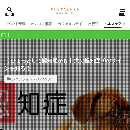
イベント情報
オススメ情報
カフェ＆ステイ
旅行記
ヘルスケア
ワンコライフが１
【 ひょっとして認知症かも 】犬の認知症10のサイ
ンを知ろう
シニアライフ
,
ヘルスケア