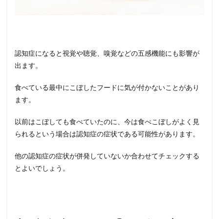
12
認知
症を
なる
べく
認知症になると視覚や聴覚、嗅覚などの五感機能にも影響が
予防
する
出ます。
ため
に
食べている最中にこぼしたフードに気が付かないことがあり
12.1
ます。
明るい
時間帯
以前はこぼしても食べていたのに、今は食べこぼしがよく見
に散歩
られるという場合は認知症の症状である可能性があります。
に行く
12.2
他の認知症の症状が併発していないか合わせてチェックする
頭や嗅
とよいでしょう。
覚を使
う遊び
を取り
入れる
12.3