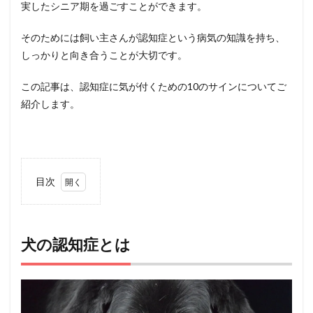
実したシニア期を過ごすことができます。
そのためには飼い主さんが認知症という病気の知識を持ち、
しっかりと向き合うことが大切です。
この記事は、認知症に気が付くための10のサインについてご
紹介します。
目次
1
犬の
認知
症と
犬の認知症とは
は
2
犬の認
知症の
サイン