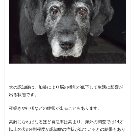
①：
寝てい
る時間
が増え
る
3
犬の認
知症の
サイン
②：
食べこ
ぼしを
見つけ
られな
くなる
犬の認知症は、加齢により脳の機能が低下して生活に影響が
出る状態です。
4
犬の認
知症の
夜鳴きや徘徊などの症状が出ることもあります。
サイン
③：
高齢になればなるほど発症率は高まり、海外の調査では14才
飼い主
さんの
以上の犬の4割程度が認知症の症状が出ているとの結果もあり
呼びか