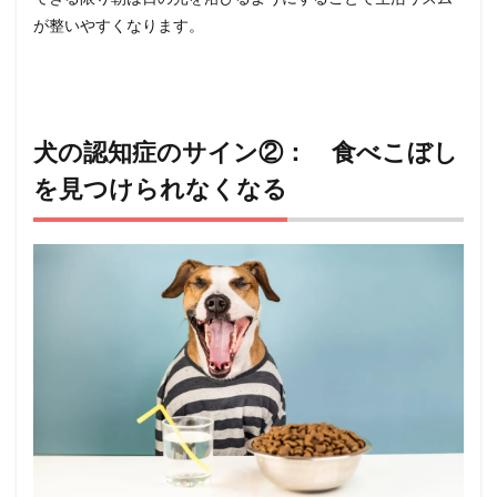
歩いた
が整いやすくなります。
りグル
グルと
歩いた
りする
10
犬の認知症のサイン②： 食べこぼし
犬の認
知症の
を見つけられなくなる
サイン
⑨：
夜鳴き
する
11
犬の認
知症の
サイン
⑩：
部屋の
隅・隙
間など
から出
られな
くなる