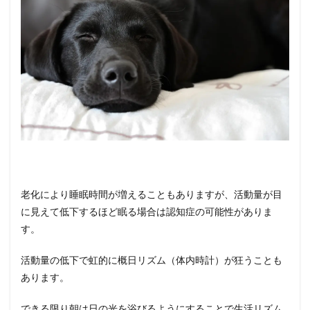
知症の
サイン
⑥：
歩行困
難にな
る
8
犬の認
知症の
サイン
⑦：
食事は
摂って
いるの
に痩せ
老化により睡眠時間が増えることもありますが、活動量が目
てくる
に見えて低下するほど眠る場合は認知症の可能性がありま
9
す。
犬の認
知症の
活動量の低下で虹的に概日リズム（体内時計）が狂うことも
サイン
あります。
⑧：
あちら
こちら
できる限り朝は日の光を浴びるようにすることで生活リズム