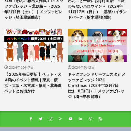
SOS！わんこ救出大作戦！ in メッ
わんこと一緒におばけ退治 ～終
ツァビレッジ ～北欧編～（2025
わらないハロウィン～（2024年
年2月1日（土））｜メッツァビレ
11月17日（日））｜那須ハイラン
ッジ（埼玉県飯能市）
ドパーク（栃木県那須郡）
2024年10月7日
2024年9月2日
【 2025年毎日更新 】ペット・犬
ドッグフレンドリーフェスタ inメ
＆猫のイベント情報｜東京・横
ッツァビレッジ 2024
浜・大阪・名古屋・福岡・北海道
Christmas（2024年12月7日
ペットとお出かけ
(土)・8日(日)）｜メッツァビレッ
ジ（埼玉県飯能市）