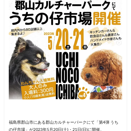
アク
セス
3
ペッ
ト
（犬
＆
猫）
と行
ける
その
他の
イベ
ント
情報
福島県郡山市にある郡山カルチャーパークにて「第4弾 うち
の仔市場」が2023年5月20日(土)・21日(日)に開催。