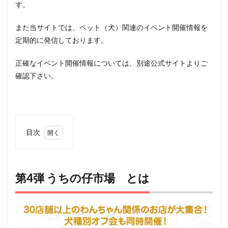
す。
また当サイトでは、ペット（犬）関連のイベント開催情報を
定期的に発信しております。
正確なイベント開催情報については、別途公式サイトよりご
確認下さい。
目次
1
第4
弾
うち
第4弾 うちの仔市場 とは
の仔
市
場
とは
2