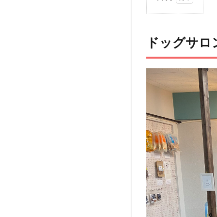
1
ド
ッ
ドッグサロン
グ
サ
ロ
ン
栗
と
海
お
店
の
概
要
2
ト
ッ
プ
ノ