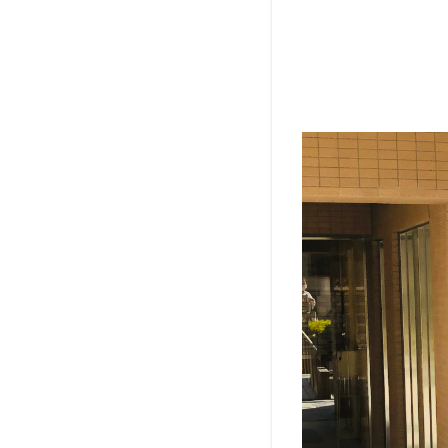
（5
回
目）
のト
リミ
ング
結果
8
ト
イ・
プー
ドル
のト
ップ
ノッ
トへ
の道
（ア
ーカ
イ