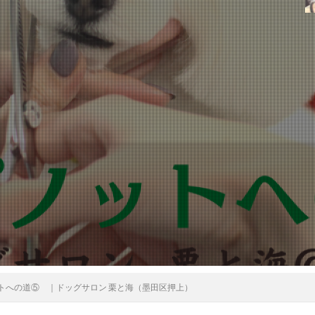
トへの道⑤ ｜ドッグサロン 栗と海（墨田区押上）