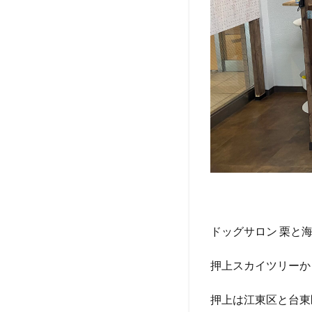
ッ
ト
と
は
3
前回
の様
子
（初
回ト
リミ
ング
時）
4
ドッグサロン 栗と
ト
リ
押上スカイツリーか
ミ
ン
グ2
押上は江東区と台東
回