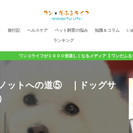
イ
旅行記
ヘルスケア
ペット飼育の悩み
知識＆コラム
い
ランキング
が１０００倍楽しくなるメディア【 ワンだふるライフ 】
ノットへの道⑤ ｜ドッグサ
）