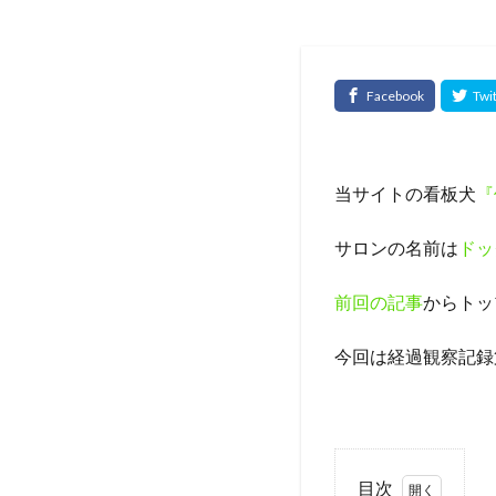
当サイトの看板犬
『
サロンの名前は
ドッ
前回の記事
からトッ
今回は経過観察記録
目次