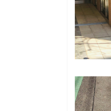
ブ）
9
ト
イ・
プー
ドル
のお
パン
ツカ
ット
記録
（ア
ーカ
イ
ブ）
10
ドッ
グサ
ロン
栗と