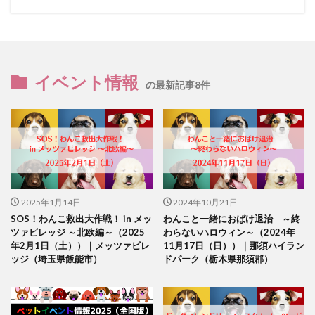
イベント情報
の最新記事8件
2025年1月14日
2024年10月21日
SOS！わんこ救出大作戦！ in メッ
わんこと一緒におばけ退治 ～終
ツァビレッジ ～北欧編～（2025
わらないハロウィン～（2024年
年2月1日（土））｜メッツァビレ
11月17日（日））｜那須ハイラン
ッジ（埼玉県飯能市）
ドパーク（栃木県那須郡）