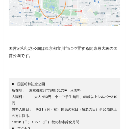
国営昭和記念公園は東京都立川市に位置する関東最大級の国
営公園です。
■ 国営昭和記念公園
所在地： 東京都立川市緑町3173■ 入園料
入園料： 大人 450円、小・中学生 無料、65歳以上シルバー210
円
無料入園日： 9/21（月・祝） 国民の祝日（敬老の日）※65歳以上
の方に限る。
10/18（日）10/25（日） 秋の都市緑化月間
■ アクセス