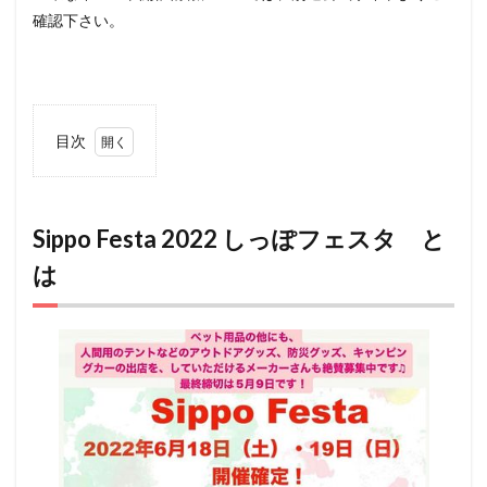
確認下さい。
目次
1
Sippo
Festa
2022
Sippo Festa 2022 しっぽフェスタ と
しっ
は
ぽフ
ェス
タ
とは
2
国営
昭和
記念
公
園
アク