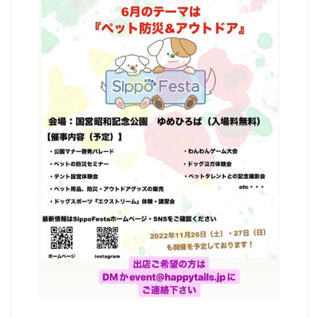
セス
3
ペット
（犬）
と行け
るその
他のイ
ベント
情報