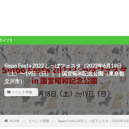
ワンコ
Sippo Festa 2022 しっぽフェスタ（2022年6月18日
（土）〜19日（日））｜国営昭和記念公園（東京都
立川市）
イベント情報
HOME
イベント情報
Sippo Festa 2022 しっぽフェスタ（