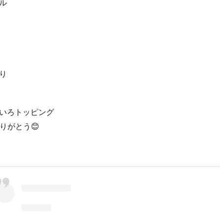
ル
り
いろトッピング
りがとう😊