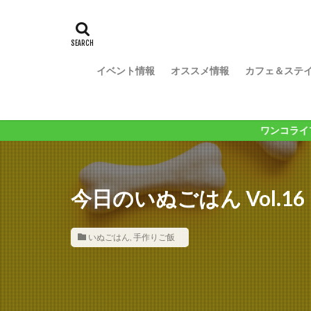
イベント情報
オススメ情報
カフェ＆ステ
ワンコライフが１０００倍楽し
今日のいぬごはん Vol.
いぬごはん
,
手作りご飯