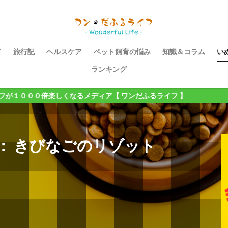
イ
旅行記
ヘルスケア
ペット飼育の悩み
知識＆コラム
い
ランキング
くなるメディア【 ワンだふるライフ 】
16： きびなごのリゾット