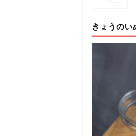
1
き
ょうの
いぬご
きょうのい
はんメ
ニュ
ー：
きびな
ごのリ
ゾット
2
こ
のレシ
ピを考
案した
人：
ようこ
❤