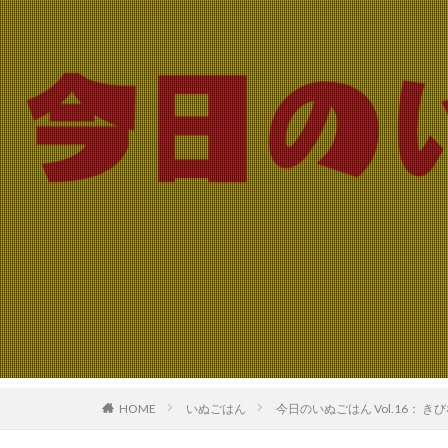
HOME
いぬごはん
今日のいぬごはん Vol.16： 