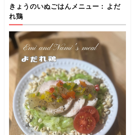
いぬ
きょうのいぬごはんメニュー： よだ
ごは
れ鶏
んメ
ニュ
ー：
よだ
れ鶏
2
このレ
シピを
考案し
た
人：
ようこ
❤