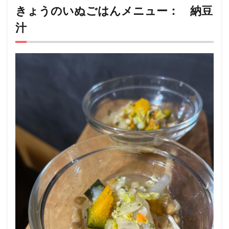
ごはん
きょうのいぬごはんメニュー： 納豆
メニュ
汁
ー：
納豆汁
2
このレ
シピを
考案し
た
人：
ようこ
❤