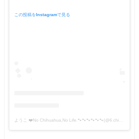
この投稿をInstagramで見る
ようこ ❤️No Chihuahua,No Life.🐾🐾🐾🐾🐾🐾(@6.chihuahua)がシェアした投稿