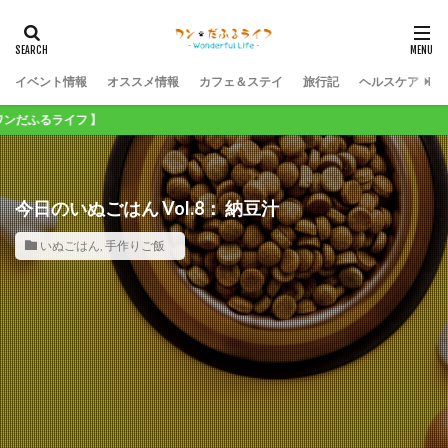
イベント情報
オススメ情報
カフェ＆ステイ
旅行記
ヘルスケア
フ 】
今日のいぬごはん Vol.8： 納豆汁
いぬごはん
,
手作りご飯