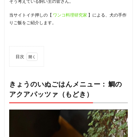
そう考えている飼い主の皆さん。
当サイトイチ押しの【
ワンコ料理研究家
】による、犬の手作
りご飯をご紹介します。
目次
1
きょ
うの
いぬ
きょうのいぬごはんメニュー： 鯛の
ごは
アクアパッツァ（もどき）
んメ
ニュ
ー：
鯛の
アク
アパ
ッツ
ァ
（も