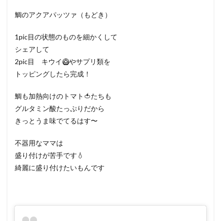
鯛のアクアパッツァ（もどき）
1pic目の状態のものを細かくして
シェアして
2pic目 キウイ🥝やサプリ類を
トッピングしたら完成！
鯛も加熱向けのトマト🍅たちも
グルタミン酸たっぷりだから
きっとうま味でてるはす〜
不器用なママは
盛り付けが苦手です💧
綺麗に盛り付けたいもんです