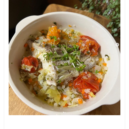
ど
き）
2
このレ
シピを
考案し
た
人：
ようこ
❤