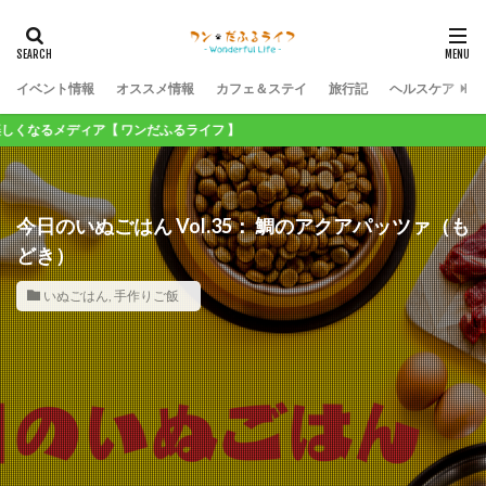
イベント情報
オススメ情報
カフェ＆ステイ
旅行記
ヘルスケア
ィア【 ワンだふるライフ 】
今日のいぬごはん Vol.35： 鯛のアクアパッツァ（も
どき）
いぬごはん
,
手作りご飯