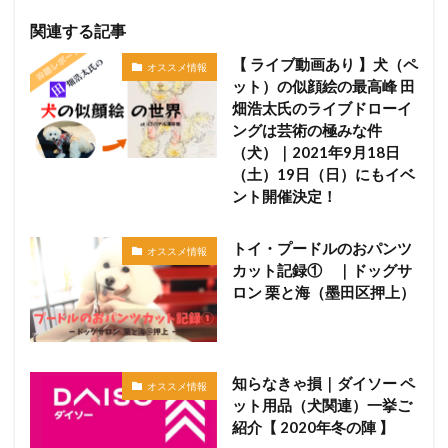
関連する記事
【 ライブ動画あり 】犬（ペ
オススメ情報
ット）の似顔絵の最高峰 田
畑浩太氏のライブドローイ
ングは芸術の極みな件
（犬）｜2021年9月18日
（土）19日（日）にもイベ
ント開催決定！
トイ・プードルのおパンツ
オススメ情報
カット記録① ｜ドッグサ
ロン 栗と海（墨田区押上）
知らなきゃ損｜ダイソー ペ
オススメ情報
ット用品（犬関連）一挙ご
紹介【 2020年冬の陣 】