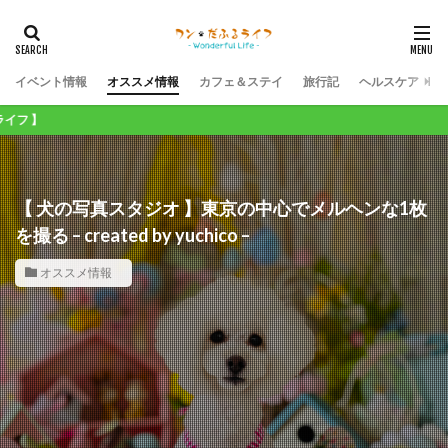
イベント情報
オススメ情報
カフェ＆ステイ
旅行記
ヘルスケア
ワンコライフが１０
【 犬の写真スタジオ 】東京の中心でメルヘンな1枚
を撮る – created by yuchico –
オススメ情報