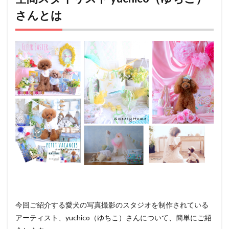
とは
さんとは
2
yuchico
さんの
写真ス
タジオ
の撮影
会に参
加して
きまし
た
3
yuchico
さんの
愛犬の
写真撮
影スタ
ジオ：
密度と
細部の
クオリ
今回ご紹介する愛犬の写真撮影のスタジオを制作されている
ティに
アーティスト、yuchico（ゆちこ）さんについて、簡単にご紹
驚愕