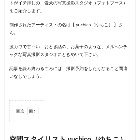
トがイチ押しの、愛犬の写真撮影スタジオ（フォトブース）
をご紹介します。
制作されたアーティストの名は【 yuchico（ゆちこ） 】さ
ん。
激カワで甘～い、おとぎ話の、お菓子のような、メルヘンチ
ックな写真撮影スタジオにときめいて下さい。
記事を読み終わるころには、撮影予約をしたくなること間違
いなしでしょう。
目次
1
空間ス
タイリスト
yuchico（ゆ
ちこ）さん
空間スタイリスト yuchico（ゆちこ）