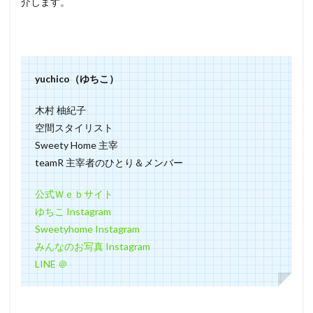
介します。
4
yuchico
さんの
愛犬の
写真撮
影スタ
yuchico（ゆちこ）
ジ
オ：
木村 柚紀子
メルヘ
ン世界
空間スタイリスト
で愛犬
Sweety Home 主宰
を激写
teamR 主宰者のひとり＆メンバー
する
5
【
公式Ｗｅｂサイト
犬の写
ゆちこ Instagram
真スタ
ジオ 】
Sweetyhome Instagram
東京の
みんなのお写真 Instagram
中心で
LINE ＠
メルヘ
ンな1
枚を撮
る –