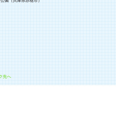
浜公園（兵庫県赤穂市）
】
ク先へ