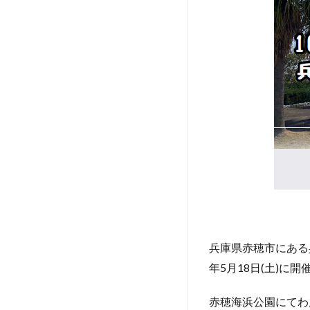
と行
ける
その
他の
イベ
ント
情報
兵庫県赤穂市にある兵
年5月18日(土)に開
赤穂海浜公園にてわ