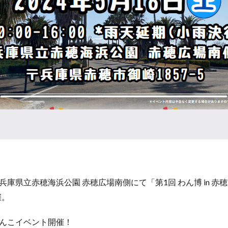
庫県立赤穂海浜公園 赤穂広場南側にて「第1回 わん博 in 赤穂
催。
んこイベント開催！