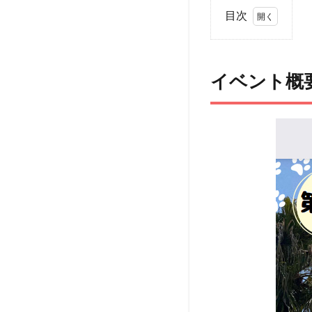
目次
1
イ
ベ
イベント概
ン
ト
概
要
2
ア
ク
セ
ス
3
ペッ
ト
（犬
＆
猫）