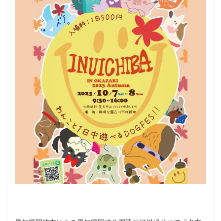
3
ペッ
ト
（犬
＆
猫）
と行
ける
その
他の
イベ
ント
情報