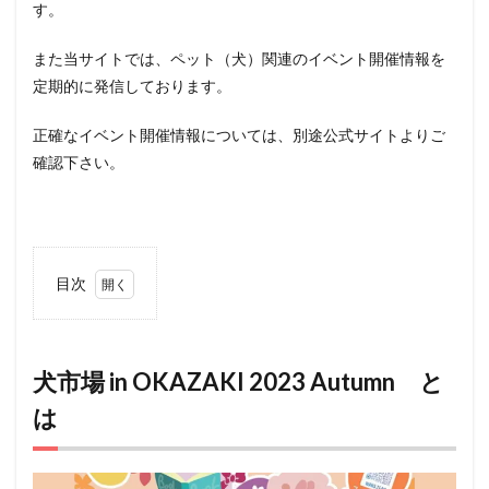
す。
また当サイトでは、ペット（犬）関連のイベント開催情報を
定期的に発信しております。
正確なイベント開催情報については、別途公式サイトよりご
確認下さい。
目次
1
犬市
場 in
OKAZAKI
2023
犬市場 in OKAZAKI 2023 Autumn と
Autumn
は
とは
2
アク
セス