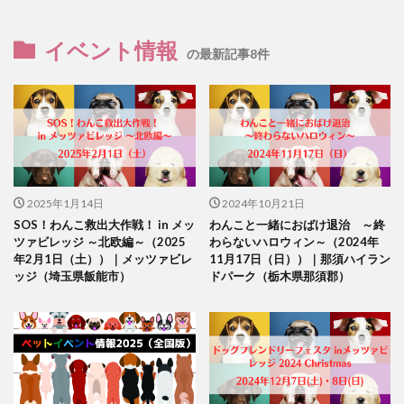
イベント情報
の最新記事8件
2025年1月14日
2024年10月21日
SOS！わんこ救出大作戦！ in メッ
わんこと一緒におばけ退治 ～終
ツァビレッジ ～北欧編～（2025
わらないハロウィン～（2024年
年2月1日（土））｜メッツァビレ
11月17日（日））｜那須ハイラン
ッジ（埼玉県飯能市）
ドパーク（栃木県那須郡）