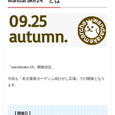
wandarake24 とは
2
wandarake24
アクセス
3
wandarake24
イベント情報
4
ペット
（犬）
と行け
るその
他のイ
ベント
『wandarake 24』開催決定。
情報
今回も『名古屋港ガーデンふ頭ひがし広場』
での開催となり
ます。
【 開催日 】