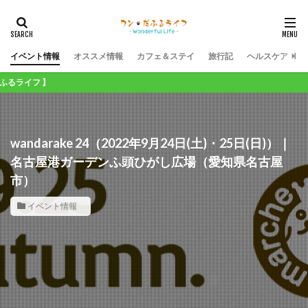
イベント情報
オススメ情報
カフェ＆ステイ
旅行記
ヘルスケア
wandarake 24（2022年9月24日(土)・25日(日)）｜
名古屋港ガーデンふ頭ひがし広場（愛知県名古屋
市）
イベント情報