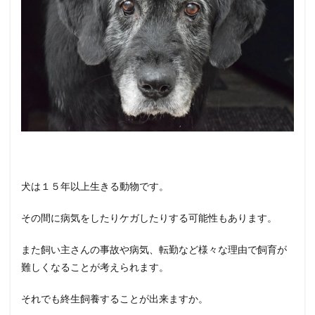
を引き
取るた
めに必
要な条
件
②：
飼育に
かかる
費用
3
保護犬
を引き
取るた
犬は１５年以上生きる動物です。
めに必
要な条
件
その間に病気をしたりケガしたりする可能性もあります。
③：
ペット
また飼い主さんの事故や病気、転勤など様々な理由で飼育が
飼育可
能な家
難しくなることが考えられます。
である
こと
それでも終生飼養することが出来ますか。
4