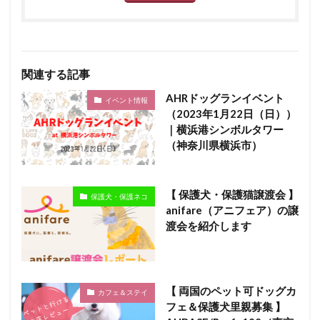
関連する記事
AHRドッグランイベント
イベント情報
（2023年1月22日（日））
｜横浜港シンボルタワー
（神奈川県横浜市）
【 保護犬・保護猫譲渡会 】
保護犬・保護ネコ
anifare（アニフェア）の譲
渡会を紹介します
【 両国のペット可ドッグカ
カフェ＆ステイ
フェ＆保護犬里親募集 】