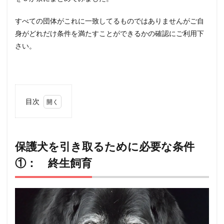
すべての団体がこれに一致してるものではありませんがご自
身がどれだけ条件を満たすことができるかの確認にご利用下
さい。
目次
1
保護犬
を引き
取るた
保護犬を引き取るために必要な条件
めに必
①： 終生飼育
要な条
件
①：
終生飼
育
2
保護犬