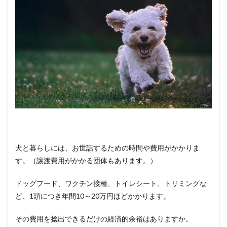
6
【
これ
から
検討
する
飼い
主さ
んへ
】
保護
犬を
引き
取る
ため
に必
犬と暮らしには、お世話するための時間や費用がかかりま
要な
条件
す。（譲渡費用がかかる団体もあります。）
5か
条
ドッグフード、ワクチン接種、トイレシート、トリミングな
ど、1頭につき年間10～20万円ほどかかります。
その費用を捻出できるだけの経済的余裕はありますか。