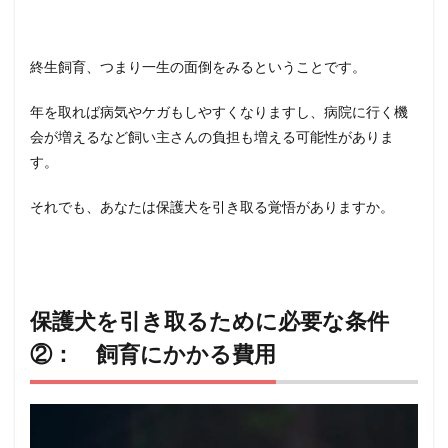
保護犬
を引き
取るた
終生飼育、つまり一生の面倒をみるということです。
めに必
要な条
件
年を取れば病気やケガもしやすくなりますし、病院に行く機
④：
会が増えるなど飼い主さんの負担も増える可能性がありま
家を留
守にす
す。
る時間
5
それでも、あなたは保護犬を引き取る覚悟がありますか。
保護犬
を引き
取るた
めに必
要な条
保護犬を引き取るために必要な条件
件
⑤：
②： 飼育にかかる費用
コミュ
ニケー
ション
を取る
こと