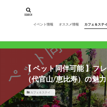
イベント情報
オススメ情報
カフェ＆ステ
【 ペット同伴可能 】フ
（代官山/恵比寿）の魅
カフェ＆ステイ