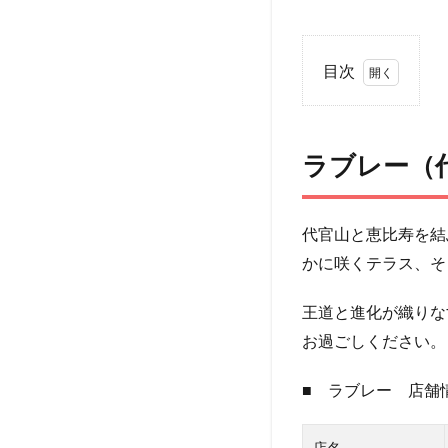
目次
1
ラブ
レー（代
官山/恵
ラブレー（
比
寿）：
店舗情報
代官山と恵比寿を結
2
ラブ
かに咲くテラス、そ
レー（代
官山/恵
比
王道と進化が織りな
寿）：
お過ごしください。
外観・内
装
■ ラブレー 店舗
3
ラブ
レー（代
店名