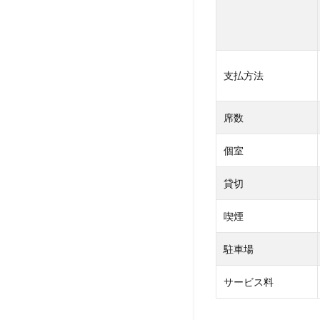
】ラ
ブレ
ー
（代
官
支払方法
山/
恵比
寿）
席数
まと
め
個室
貸切
喫煙
駐車場
サービス料