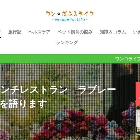
イ
旅行記
ヘルスケア
ペット飼育の悩み
知識＆コラム
い
ランキング
ワンコライフが１０００倍楽しく
レンチレストラン ラブレー
力を語ります