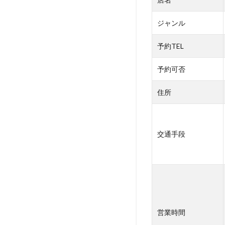
官山/恵
比
寿）：
ジャンル
ランチメ
ニュー
予約TEL
4
ラブ
予約可否
レー（代
官山/恵
住所
比
寿）：
ペットフ
レンドリ
交通手段
ーなポイ
ント
5
【
ペッ
ト同
伴可
営業時間
能