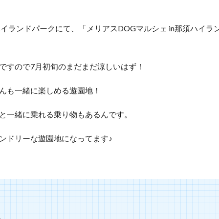
イランドパークにて、「メリアスDOGマルシェ in那須ハイラン
。
ですので7月初旬のまだまだ涼しいはず！
んも一緒に楽しめる遊園地！
と一緒に乗れる乗り物もあるんです。
ンドリーな遊園地になってます♪