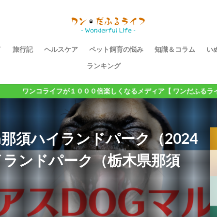
イ
旅行記
ヘルスケア
ペット飼育の悩み
知識＆コラム
い
ランキング
フが１０００倍楽しくなるメディア【 ワンだふるライフ 】
n那須ハイランドパーク（2024
ハイランドパーク（栃木県那須