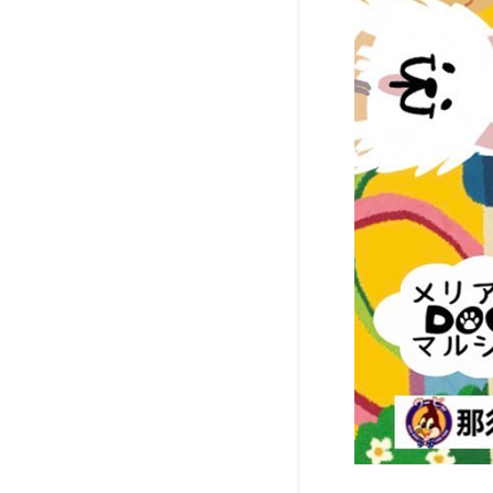
と行
ける
その
他の
イベ
ント
情報