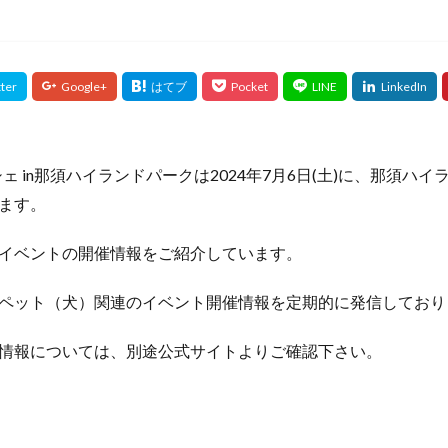
ェ in那須ハイランドパークは2024年7月6日(土)に、那須ハ
ます。
イベントの開催情報をご紹介しています。
ペット（犬）関連のイベント開催情報を定期的に発信しており
情報については、別途公式サイトよりご確認下さい。