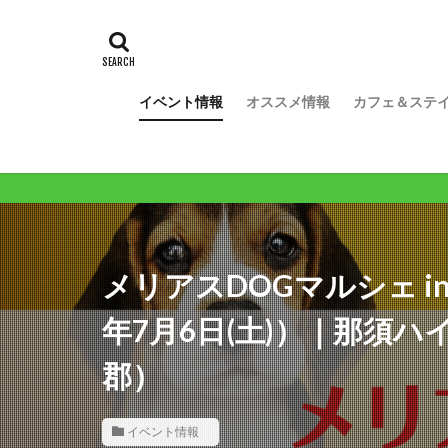
イベント情報
オススメ情報
カフェ＆ステ
ワンコライ
メリアスDOGマルシェ i
年7月6日(土)）｜那須
郡）
イベント情報