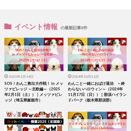
イベント情報
の最新記事8件
2025年1月14日
2024年10月21日
SOS！わんこ救出大作戦！ in メッ
わんこと一緒におばけ退治 ～終
ツァビレッジ ～北欧編～（2025
わらないハロウィン～（2024年
年2月1日（土））｜メッツァビレ
11月17日（日））｜那須ハイラン
ッジ（埼玉県飯能市）
ドパーク（栃木県那須郡）