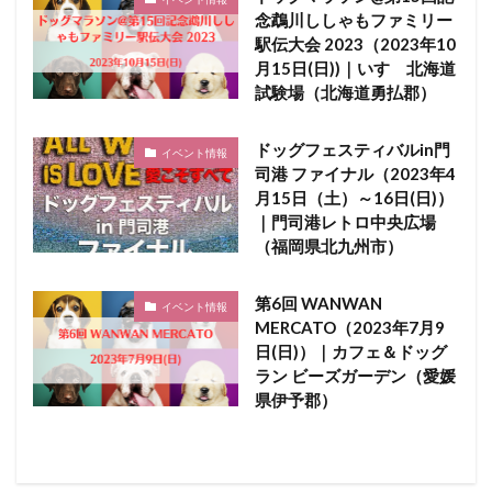
念鵡川ししゃもファミリー
駅伝大会 2023（2023年10
月15日(日))｜いすゞ北海道
試験場（北海道勇払郡）
ドッグフェスティバルin門
イベント情報
司港 ファイナル（2023年4
月15日（土）～16日(日)）
｜門司港レトロ中央広場
（福岡県北九州市）
第6回 WANWAN
イベント情報
MERCATO（2023年7月9
日(日)）｜カフェ＆ドッグ
ラン ビーズガーデン（愛媛
県伊予郡）