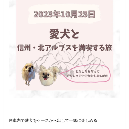
猫）
と行
ける
その
他の
イベ
ント
情報
列車内で愛犬をケースから出して一緒に楽しめる