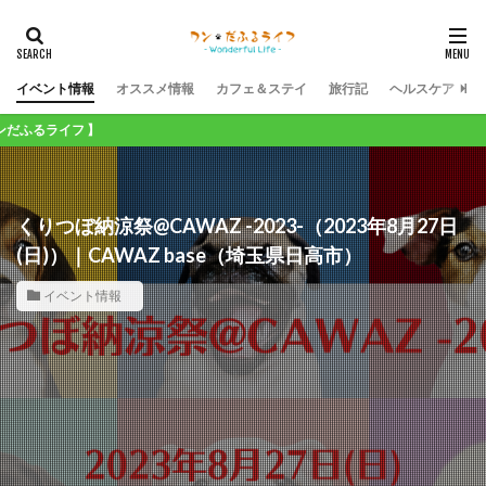
イベント情報
オススメ情報
カフェ＆ステイ
旅行記
ヘルスケア
イフ 】
くりつぼ納涼祭@CAWAZ -2023-（2023年8月27日
(日)）｜CAWAZ base（埼玉県日高市）
イベント情報