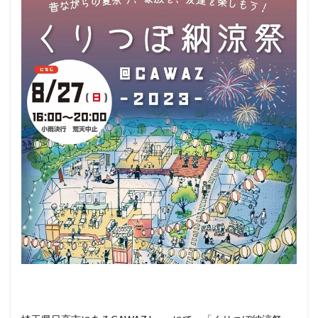
3
ペッ
ト
（犬
＆
猫）
と行
ける
その
他の
イベ
ント
情報