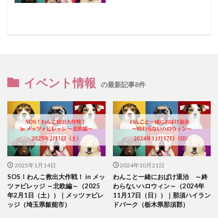
イベント情報
の最新記事8件
2025年1月14日
2024年10月21日
SOS！わんこ救出大作戦！ in メッ
わんこと一緒におばけ退治 ～終
ツァビレッジ ～北欧編～（2025
わらないハロウィン～（2024年
年2月1日（土））｜メッツァビレ
11月17日（日））｜那須ハイラン
ッジ（埼玉県飯能市）
ドパーク（栃木県那須郡）