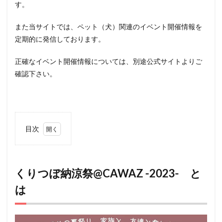
す。
また当サイトでは、ペット（犬）関連のイベント開催情報を
定期的に発信しております。
正確なイベント開催情報については、別途公式サイトよりご
確認下さい。
目次
1
くり
つぼ納涼
祭
@CAWAZ
くりつぼ納涼祭@CAWAZ -2023- と
-2023-
は
とは
2
アク
セス