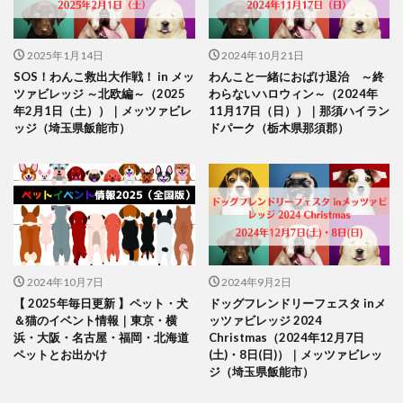
2025年1月14日
2024年10月21日
SOS！わんこ救出大作戦！ in メッ
わんこと一緒におばけ退治 ～終
ツァビレッジ ～北欧編～（2025
わらないハロウィン～（2024年
年2月1日（土））｜メッツァビレ
11月17日（日））｜那須ハイラン
ッジ（埼玉県飯能市）
ドパーク（栃木県那須郡）
2024年10月7日
2024年9月2日
【 2025年毎日更新 】ペット・犬
ドッグフレンドリーフェスタ inメ
＆猫のイベント情報｜東京・横
ッツァビレッジ 2024
浜・大阪・名古屋・福岡・北海道
Christmas（2024年12月7日
ペットとお出かけ
(土)・8日(日)）｜メッツァビレッ
ジ（埼玉県飯能市）