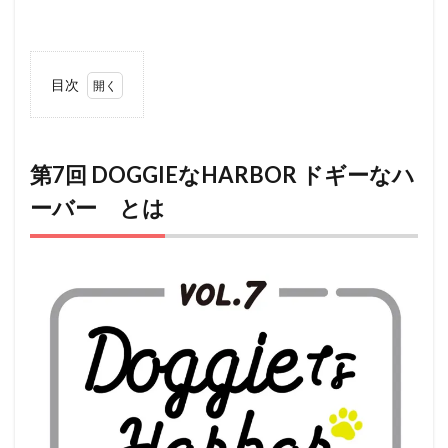
目次
1
第7
回
DOGGIE
な
第7回 DOGGIEなHARBOR ドギーなハ
HARBOR
ーバー とは
ドギーな
ハーバ
ー とは
2
アク
セス
3
ペッ
ト
（犬
＆
猫）