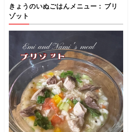
いぬ
きょうのいぬごはんメニュー： ブリ
ごは
ゾット
んメ
ニュ
ー：
ブリ
ゾッ
ト
2
このレ
シピを
考案し
た
人：
ようこ
❤