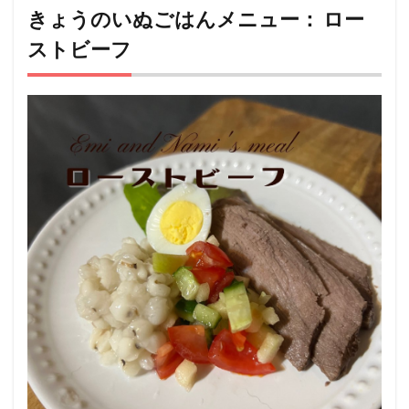
いぬ
きょうのいぬごはんメニュー： ロー
ごは
ストビーフ
んメ
ニュ
ー：
ロー
スト
ビー
フ
2
このレ
シピを
考案し
た
人：
ようこ
❤