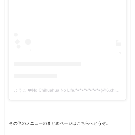
ようこ ❤️No Chihuahua,No Life.🐾🐾🐾🐾🐾🐾(@6.chihuahua)がシェアした投稿
その他のメニューのまとめページはこちらへどうぞ。