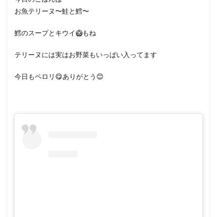
お魚テリーヌ〜鮭と鱈〜
鱈のスープとキウイ🥝もね
テリーヌには実はお野菜もいっぱい入ってます
今日もペロリ😋ありがとう😊