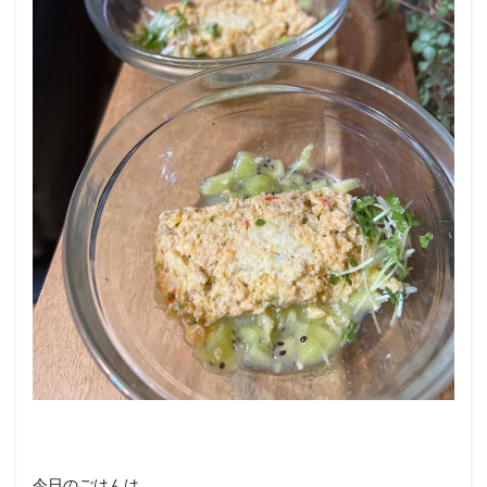
2
このレ
シピを
考案し
た
人：
ようこ
❤
今日のごはんは