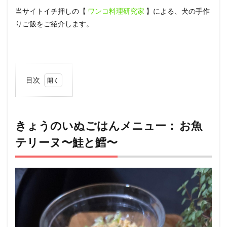
当サイトイチ押しの【
ワンコ料理研究家
】による、犬の手作
りご飯をご紹介します。
目次
1
きょ
うの
いぬ
きょうのいぬごはんメニュー： お魚
ごは
テリーヌ〜鮭と鱈〜
んメ
ニュ
ー：
お魚
テリ
ー
ヌ〜
鮭と
鱈〜