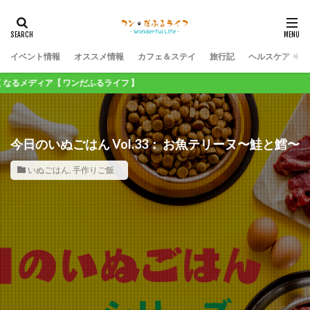
イベント情報
オススメ情報
カフェ＆ステイ
旅行記
ヘルスケア
【 ワンだふるライフ 】
今日のいぬごはん Vol.33： お魚テリーヌ〜鮭と鱈〜
いぬごはん
,
手作りご飯