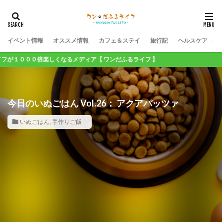
イベント情報
オススメ情報
カフェ＆ステイ
旅行記
ヘルスケア
倍楽しくなるメディア【 ワンだふるライフ 】
今日のいぬごはん Vol.26： アクアパッツァ
いぬごはん
,
手作りご飯