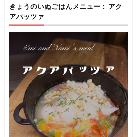
いぬ
きょうのいぬごはんメニュー： アク
ごは
アパッツァ
んメ
ニュ
ー：
アク
アパ
ッツ
ァ
2
このレ
シピを
考案し
た
人：
ようこ
❤