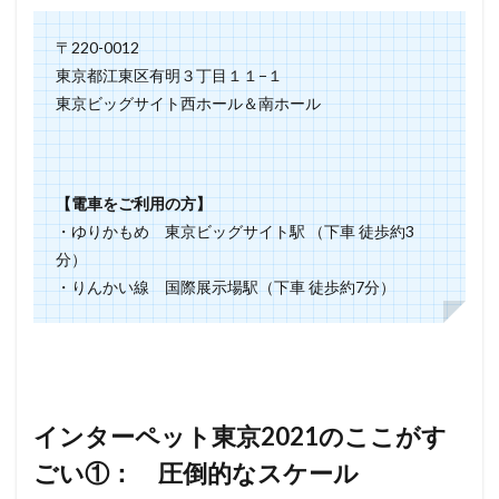
④：
個性的
〒220-0012
なブー
ス
東京都江東区有明３丁目１１−１
7
東京ビッグサイト西ホール＆南ホール
インタ
ーペッ
ト東京
2021
【電車をご利用の方】
のここ
がすご
・ゆりかもめ 東京ビッグサイト駅 （下車 徒歩約3
い
分）
⑤：
いろい
・りんかい線 国際展示場駅（下車 徒歩約7分）
ろなイ
ベント
8
インタ
ーペッ
ト東京
インターペット東京2021のここがす
2021
のここ
ごい①： 圧倒的なスケール
がすご