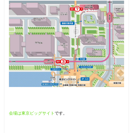
犬服が
安い
5
インタ
ーペッ
ト東京
2021
のここ
がすご
い
③：
圧倒的
な写真
スポッ
ト
6
インタ
ーペッ
ト東京
会場は東京ビッグサイト
です。
2021
のここ
がすご
い