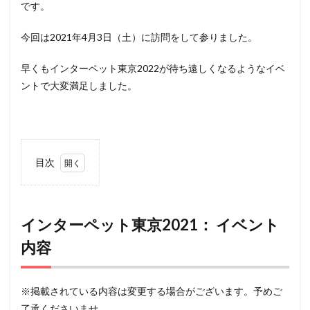
です。
今回は2021年4月3日（土）に訪問をして参りました。
早くもインターペット東京2022が待ち遠しくなるようなイベ
ントで大変満足しました。
目次
1
イ
ンター
ペット
東京
インターペット東京2021： イベント
2021：
内容
イベン
ト内容
2
イン
※掲載されている内容は変更する場合がございます。予めご
ターペッ
ト東京
了承くださいませ。