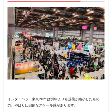
い
⑥：
やっぱ
りドッ
グフー
ド
9
イン
ター
ペッ
ト東
京
2021
まと
め
インターペット東京2021は例年よりも規模が縮小したもの
の、やはり圧倒的なスケール感があります。