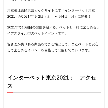
2021：
アクセス
東京都江東区東京ビッグサイトにて「インターペット東京
3
2021」が2021年4月2日（金）〜4月4日（月）に開催！
インタ
ーペッ
2021年で10回目の開催を迎える、ペットと一緒に楽しめるラ
ト東京
2021
イフスタイル型のペットイベントです。
のここ
がすご
皆さまが実りある商談をできる場として、またペットと安心
い
①：
して楽しめるイベントを目指して開催してまいります。
圧倒的
なスケ
ール
4
インタ
インターペット東京2021： アクセ
ーペッ
ト東京
ス
2021
のここ
がすご
い
②：