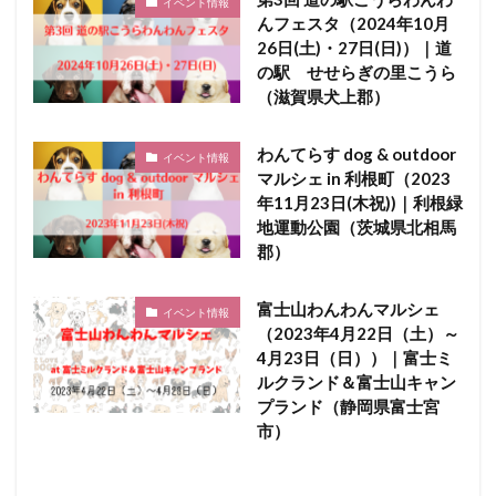
イベント情報
んフェスタ（2024年10月
26日(土)・27日(日)）｜道
の駅 せせらぎの里こうら
（滋賀県犬上郡）
わんてらす dog & outdoor
イベント情報
マルシェ in 利根町（2023
年11月23日(木祝))｜利根緑
地運動公園（茨城県北相馬
郡）
富士山わんわんマルシェ
イベント情報
（2023年4月22日（土）～
4月23日（日））｜富士ミ
ルクランド＆富士山キャン
プランド（静岡県富士宮
市）