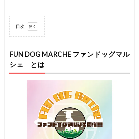
目次
1
FUN
DOG
MARCHE
FUN DOG MARCHE ファンドッグマル
ファンド
シェ とは
ッグマル
シェ と
は
2
アク
セス
3
ペット
（犬）
と行け
るその
他のイ