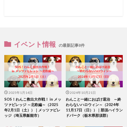
イベント情報
の最新記事8件
2025年1月14日
2024年10月21日
SOS！わんこ救出大作戦！ in メッ
わんこと一緒におばけ退治 ～終
ツァビレッジ ～北欧編～（2025
わらないハロウィン～（2024年
年2月1日（土））｜メッツァビレ
11月17日（日））｜那須ハイラン
ッジ（埼玉県飯能市）
ドパーク（栃木県那須郡）