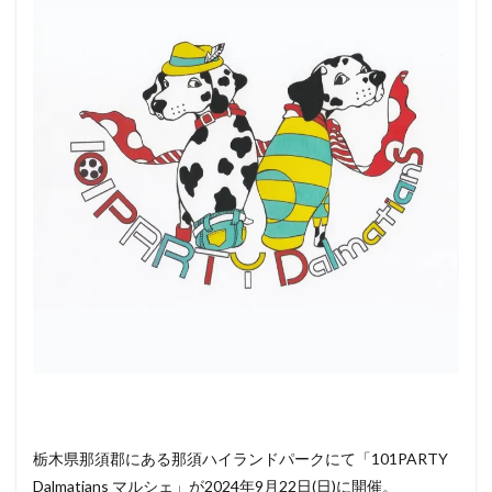
ペッ
ト
（犬
＆
猫）
と行
ける
その
他の
イベ
ント
情報
栃木県那須郡にある那須ハイランドパークにて「101PARTY
Dalmatians マルシェ」が2024年9月22日(日)に開催。