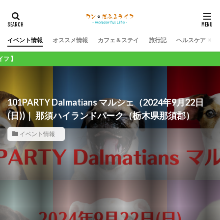
イベント情報
オススメ情報
カフェ＆ステイ
旅行記
ヘルスケア
ワ
101PARTY Dalmatians マルシェ（2024年9月22日
(日))｜ 那須ハイランドパーク（栃木県那須郡）
イベント情報