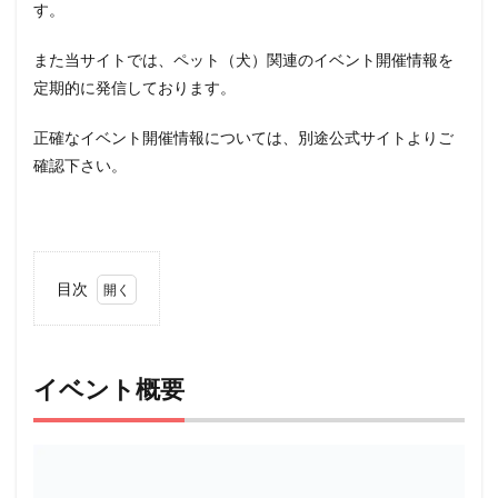
す。
また当サイトでは、ペット（犬）関連のイベント開催情報を
定期的に発信しております。
正確なイベント開催情報については、別途公式サイトよりご
確認下さい。
目次
1
イベ
ント
概要
イベント概要
2
アク
セス
3