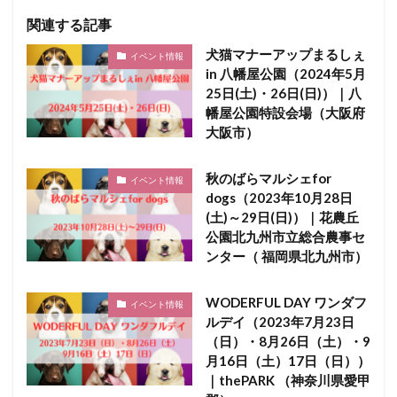
関連する記事
犬猫マナーアップまるしぇ
イベント情報
in 八幡屋公園（2024年5月
25日(土)・26日(日)）｜八
幡屋公園特設会場（大阪府
大阪市）
秋のばらマルシェfor
イベント情報
dogs（2023年10月28日
(土)～29日(日)）｜花農丘
公園北九州市立総合農事セ
ンター（ 福岡県北九州市）
WODERFUL DAY ワンダフ
イベント情報
ルデイ（2023年7月23日
（日）・8月26日（土）・9
月16日（土）17日（日））
｜thePARK （神奈川県愛甲