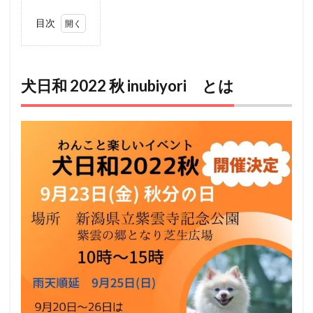
目次
1
犬日
和 2022 秋
inubiyori
とは
犬日和 2022 秋 inubiyori とは
2
犬
日和
2022 秋
inubiyori
アクセ
ス
3
犬日
和 2022 秋
inubiyori
は見どこ
ろいっぱ
いです
4
ペット
（犬）