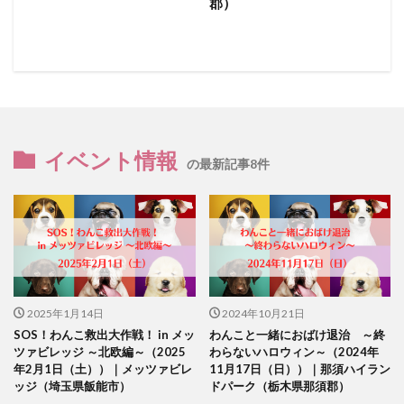
郡）
イベント情報
の最新記事8件
2025年1月14日
2024年10月21日
SOS！わんこ救出大作戦！ in メッ
わんこと一緒におばけ退治 ～終
ツァビレッジ ～北欧編～（2025
わらないハロウィン～（2024年
年2月1日（土））｜メッツァビレ
11月17日（日））｜那須ハイラン
ッジ（埼玉県飯能市）
ドパーク（栃木県那須郡）