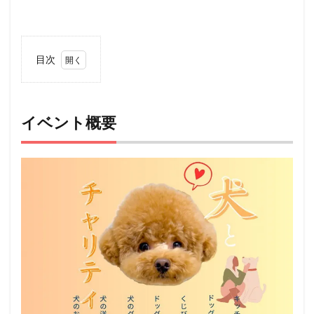
目次
1
イベ
ント
概要
イベント概要
2
アク
セス
3
ペッ
ト
（犬
＆
猫）
と行
ける
その
他の