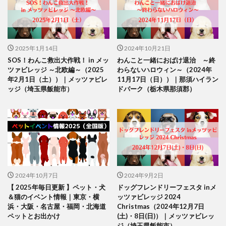
2025年1月14日
2024年10月21日
SOS！わんこ救出大作戦！ in メッ
わんこと一緒におばけ退治 ～終
ツァビレッジ ～北欧編～（2025
わらないハロウィン～（2024年
年2月1日（土））｜メッツァビレ
11月17日（日））｜那須ハイラン
ッジ（埼玉県飯能市）
ドパーク（栃木県那須郡）
2024年10月7日
2024年9月2日
【 2025年毎日更新 】ペット・犬
ドッグフレンドリーフェスタ inメ
＆猫のイベント情報｜東京・横
ッツァビレッジ 2024
浜・大阪・名古屋・福岡・北海道
Christmas（2024年12月7日
ペットとお出かけ
(土)・8日(日)）｜メッツァビレッ
ジ（埼玉県飯能市）