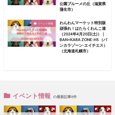
公園ブルーメの丘（滋賀県
蒲生市）
わんわんマーケット特別版
イベント情報
頑張れ！はたらくわんこ達
（2024年4月20日(土)）｜
BAN×KARA ZONE-HS （バ
ンカラゾーン-エイチエス）
（北海道札幌市）
イベント情報
の最新記事8件