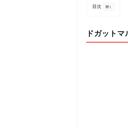
目次
1
ド
ガット
マルシ
ドガットマル
ェ
Vol.1
とは
2
ア
ク
セ
ス
3
ペッ
ト
（犬
＆
猫）
と行