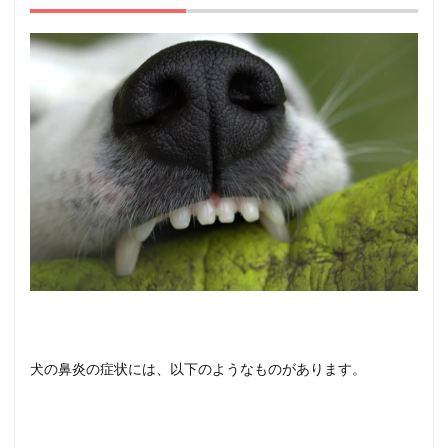
2
犬の
鼻炎
の原
因に
つい
て
3
犬の
鼻炎
の治
療方
法
4
【鼻
炎】
犬の
鼻炎
犬の鼻炎の症状には、以下のようなものがあります。
の症
状、
原因
及び