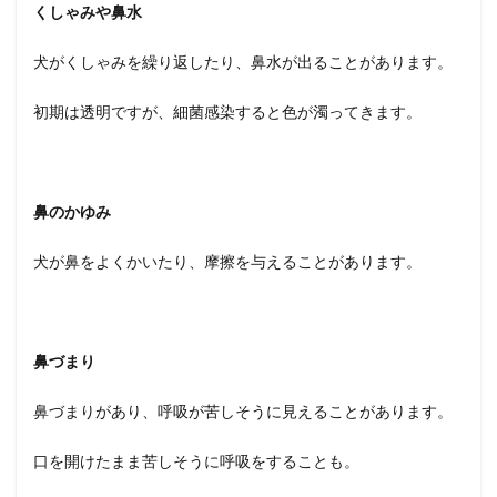
治療
くしゃみや鼻水
方法
を詳
犬がくしゃみを繰り返したり、鼻水が出ることがあります。
しく
解説
しま
初期は透明ですが、細菌感染すると色が濁ってきます。
す
まと
め
鼻のかゆみ
犬が鼻をよくかいたり、摩擦を与えることがあります。
鼻づまり
鼻づまりがあり、呼吸が苦しそうに見えることがあります。
口を開けたまま苦しそうに呼吸をすることも。