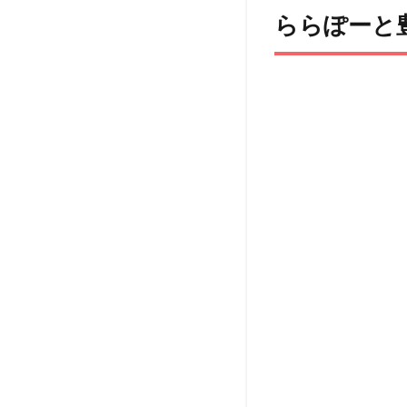
売
ららぽーと
方
法
5
注
意
事
項
6
ペッ
ト
（犬
＆
猫）
と行
ける
その
他の
イベ
ント