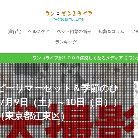
イ
旅行記
ヘルスケア
ペット飼育の悩み
知識＆コラム
い
ランキング
ワンコライフが１０００倍楽しくなるメディア【 ワンだふるライフ 
ピーサマーセット＆季節のひ
7月9日（土）～10日（日））
店（東京都江東区）