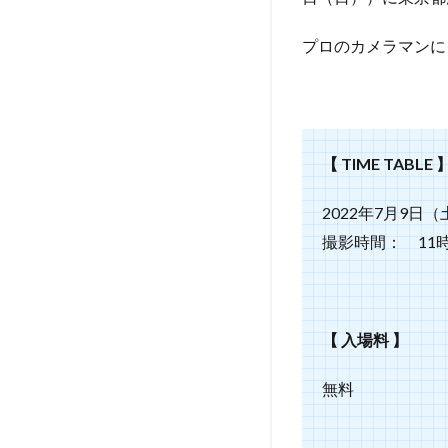
会
～
陽
プロのカメラマンに
気
な
ハ
ッ
ピ
【 TIME TABLE 
ー
サ
マ
2022年7月9日
ー
撮影時間： 11時
セ
ッ
ト
＆
季
【 入場料 】
節
の
無料
ひ
ま
わ