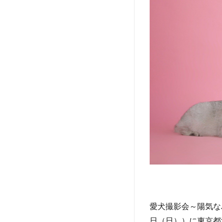
～
とは
2
ら
ら
ぽ
ー
と
豊
洲
ア
ク
セ
ス
3
愛
犬
撮
愛犬撮影会～陽気な
影
日（日））に東京都