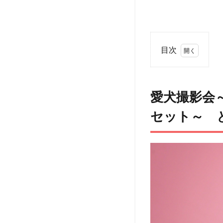
目次
1
愛犬
撮影
愛犬撮影会
会～
陽気
セット～ 
なハ
ッピ
ーサ
マー
セッ
ト＆
季節
のひ
まわ
りセ
ット