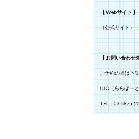
り
セ
【 Webサイト 】
ッ
ト
（公式サイト）
～
イ
ベ
ン
ト
【 お問い合わせ先
内
容
ご予約の際は下記
4
ILIO（ららぽー
撮
影
し
TEL：03-5875-2
た
写
真
の
販