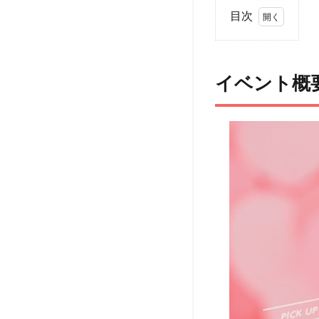
目次
1
イ
ベ
イベント概
ン
ト
概
要
2
ア
ク
セ
ス
3
ペッ
ト
（犬
＆
猫）