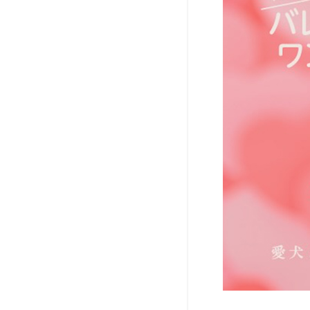
と行
ける
その
他の
イベ
ント
情報