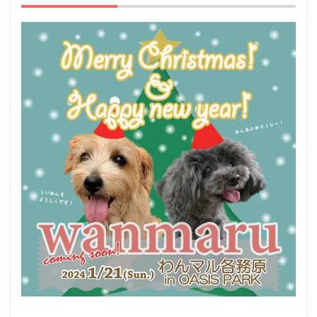
2
アク
セス
3
ペッ
ト
（犬
＆
猫）
と行
ける
その
他の
イベ
ント
情報