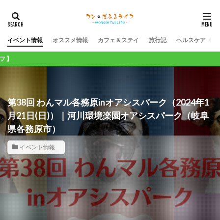
イベント情報
オススメ情報
カフェ＆ステイ
旅行記
ヘルスケア
ワンコ
第38回 わんマル各務原inオアシスパーク（2024年1
月21日(日)）｜河川環境楽園オアシスパーク（岐阜
県各務原市）
イベント情報