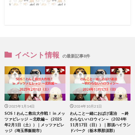
イベント情報
の最新記事8件
2025年1月14日
2024年10月21日
SOS！わんこ救出大作戦！ in メッ
わんこと一緒におばけ退治 ～終
ツァビレッジ ～北欧編～（2025
わらないハロウィン～（2024年
年2月1日（土））｜メッツァビレ
11月17日（日））｜那須ハイラン
ッジ（埼玉県飯能市）
ドパーク（栃木県那須郡）