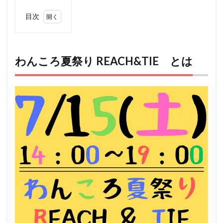
目次
1
わんころ
夏祭り
REACH&TIE
とは
わんころ夏祭り REACH&TIE とは
2
アク
セス
3
ペッ
ト
（犬
＆
猫）
と行
ける
その
他の
イベ
ント
情報