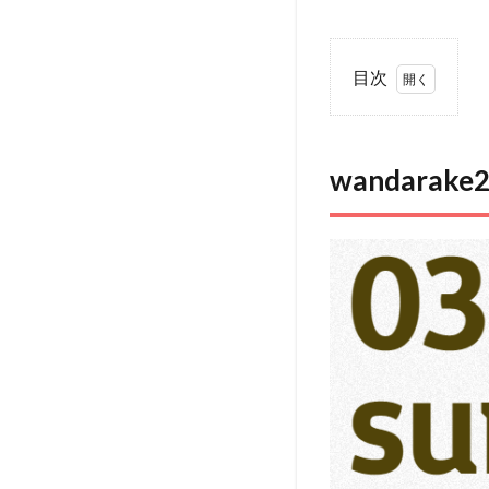
目次
1
wandarake22
とは
wandarak
2
wandarake22
アクセス
3
wandarake22
イベント情報
4
ペ
ット
（犬）
と行け
るその
他のイ