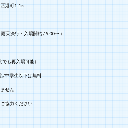
港町1-15
】
 雨天決行・入場開始 / 9:00〜 ）
/何度でも再入場可能）
名/中学生以下は無料
きません
にご協力ください