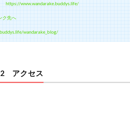
ト：
https://www.wandarake.buddys.life/
ンク先へ
/buddys.life/wandarake_blog/
ke22 アクセス