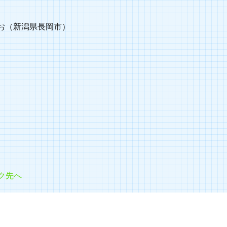
ちお（新潟県長岡市）
】
ク先へ