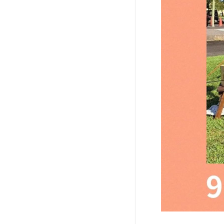
と行
ける
その
他の
イベ
ント
情報