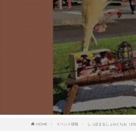
HOME
イベント情報
しっぽまるしぇinとちお（202