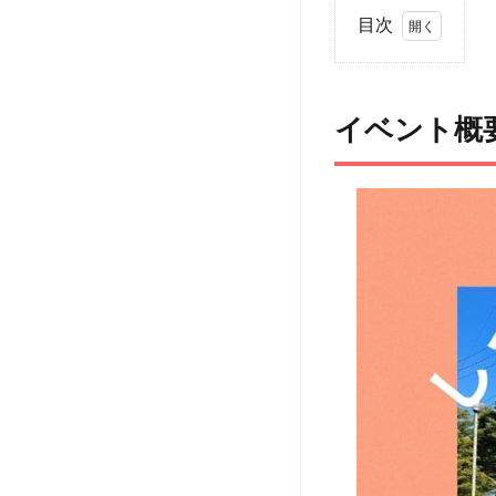
目次
1
イ
ベ
イベント概
ン
ト
概
要
2
ア
ク
セ
ス
3
ペッ
ト
（犬
＆
猫）