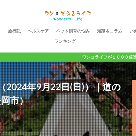
イ
旅行記
ヘルスケア
ペット飼育の悩み
知識＆コラム
い
ランキング
ワンコライフが１０００倍楽しくなるメディア【
2024年9月22日(日)）｜道の
長岡市）