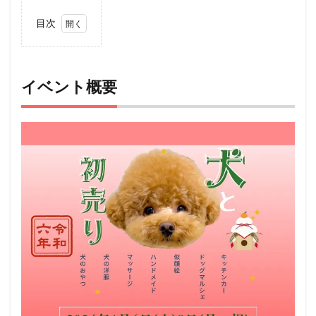
目次
1
イベ
ント
概要
イベント概要
2
アク
セス
3
ペッ
ト
（犬
＆
猫）
と行
ける
その
他の
イベ
ント
情報