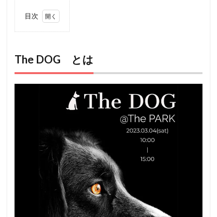
目次
1
The
DOG
とは
The DOG とは
2
アク
セス
3
ペッ
ト
（犬
＆
猫）
と行
ける
その
他の
イベ
ント
情報