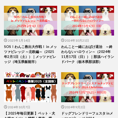
2025年1月14日
2024年10月21日
SOS！わんこ救出大作戦！ in メッ
わんこと一緒におばけ退治 ～終
ツァビレッジ ～北欧編～（2025
わらないハロウィン～（2024年
年2月1日（土））｜メッツァビレ
11月17日（日））｜那須ハイラン
ッジ（埼玉県飯能市）
ドパーク（栃木県那須郡）
2024年10月7日
2024年9月2日
【 2025年毎日更新 】ペット・犬
ドッグフレンドリーフェスタ inメ