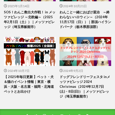
2025年1月14日
2024年10月21日
SOS！わんこ救出大作戦！ in メッ
わんこと一緒におばけ退治 ～終
ツァビレッジ ～北欧編～（2025
わらないハロウィン～（2024年
年2月1日（土））｜メッツァビレ
11月17日（日））｜那須ハイラン
ッジ（埼玉県飯能市）
ドパーク（栃木県那須郡）
2024年10月7日
2024年9月2日
【 2025年毎日更新 】ペット・犬
ドッグフレンドリーフェスタ inメ
＆猫のイベント情報｜東京・横
ッツァビレッジ 2024
浜・大阪・名古屋・福岡・北海道
Christmas（2024年12月7日
ペットとお出かけ
(土)・8日(日)）｜メッツァビレッ
ジ（埼玉県飯能市）