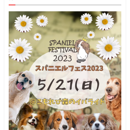
とは
2
アク
セス
3
ペッ
ト
（犬
＆
猫）
と行
ける
その
他の
イベ
ント
情報