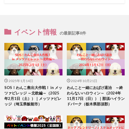
イベント情報
の最新記事8件
2025年1月14日
2024年10月21日
SOS！わんこ救出大作戦！ in メッ
わんこと一緒におばけ退治 ～終
ツァビレッジ ～北欧編～（2025
わらないハロウィン～（2024年
年2月1日（土））｜メッツァビレ
11月17日（日））｜那須ハイラン
ッジ（埼玉県飯能市）
ドパーク（栃木県那須郡）