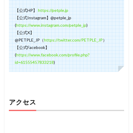
【公式HP】
https://petple.jp
【公式Instagram】@petple_jp
(
https://www.instagram.com/petple_jp
)
【公式X】
@PETPLE_JP（
https://twitter.com/PETPLE_JP
）
【公式Facebook】
(
https://www.facebook.com/profile.php?
id=61555457833218
)
アクセス