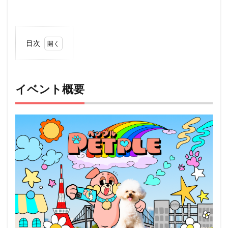
目次
1
イベ
ント
概要
イベント概要
2
アク
セス
3
ペッ
ト
（犬
＆
猫）
と行
ける
その
他の