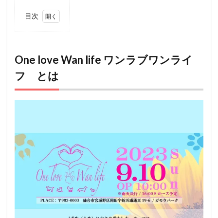
目次
1
One
love
Wan
One love Wan life ワンラブワンライ
life
フ とは
ワン
ラブ
ワン
ライ
フ
とは
2
アク
セス
3
ペッ
ト
（犬
＆
猫）