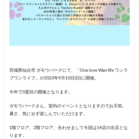
と行
ける
その
他の
イベ
ント
情報
宮城県仙台市 ガモウパークにて、「One love Wan life⁡⁡ ワンラ
ブワンライフ」が2023年9月10日(日)に開催。
今年で3度目の開催となります⁡。
ガモウパークさん、室内のイベントとなりますので⁡⁡⁡お天気、
暑さ、気にせず楽しんでいただけます。
1階フロア、2階フロア、合わせまして⁡⁡今回は14店の出店とな
ります。⁡