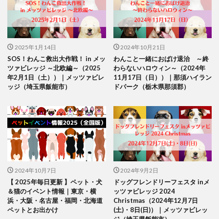
2025年1月14日
2024年10月21日
SOS！わんこ救出大作戦！ in メッ
わんこと一緒におばけ退治 ～終
ツァビレッジ ～北欧編～（2025
わらないハロウィン～（2024年
年2月1日（土））｜メッツァビレ
11月17日（日））｜那須ハイラン
ッジ（埼玉県飯能市）
ドパーク（栃木県那須郡）
2024年10月7日
2024年9月2日
【 2025年毎日更新 】ペット・犬
ドッグフレンドリーフェスタ inメ
＆猫のイベント情報｜東京・横
ッツァビレッジ 2024
浜・大阪・名古屋・福岡・北海道
Christmas（2024年12月7日
ペットとお出かけ
(土)・8日(日)）｜メッツァビレッ