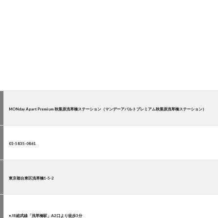
MONday Apart Premium 秋葉原浅草橋ステーション（マンデーアパルトプレミアム秋葉原浅草橋ステーション）
03-5835-0861
東京都台東区浅草橋1-5-2
●JR総武線「浅草橋駅」A2口より徒歩3分