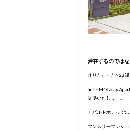
草橋ステ
ーション
の魅力
①： 交
通の便が
最強
2.1
JR総
武線
滞在するのではな
と都
営浅
作りたかったのは滞
草線
に2路
hotel MONda
線の
利用
提供いたします。
が可
能
アパルトホテルでの
2.2
都心
マンスリーマンショ