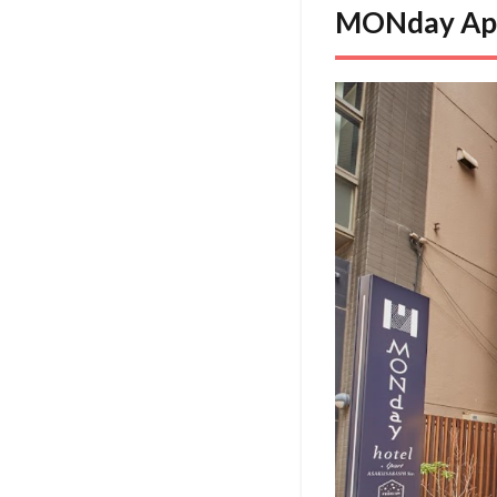
MONday Ap
Premium
秋葉原浅
草橋ステ
ーション
基本情報
1.0.1
1.0.2
滞在す
るので
はなく
『暮ら
す』ア
パルト
ホテル
2
MONday
Apart
Premium
秋葉原浅